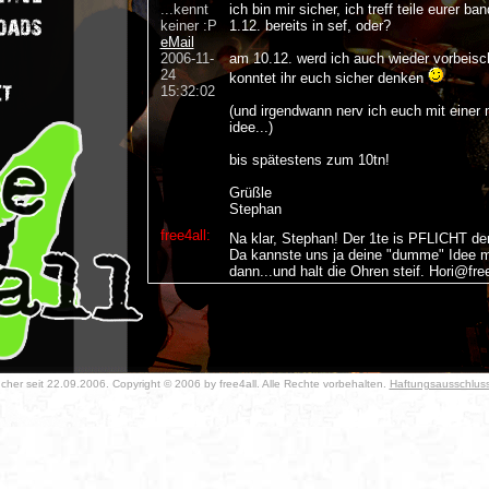
...kennt
ich bin mir sicher, ich treff teile eurer ba
keiner :P
1.12. bereits in sef, oder?
eMail
2006-11-
am 10.12. werd ich auch wieder vorbeisc
24
konntet ihr euch sicher denken
15:32:02
(und irgendwann nerv ich euch mit eine
idee...)
bis spätestens zum 10tn!
Grüßle
Stephan
free4all:
Na klar, Stephan! Der 1te is PFLICHT der
Da kannste uns ja deine "dumme" Idee mit
dann...und halt die Ohren steif. Hori@free
elm
man leute habt ihr auch so probleme zur 
2006-11-
einträgen!? Bei euch is wenigstens noch 
20
Am samstag steigt ne fets in ipsheim mi
her seit 22.09.2006. Copyright © 2006 by free4all. Alle Rechte vorbehalten.
Haftungsausschlus
18:09:25
natürrlich uns als vorband würde mich fr
blicken lasst
Grüße elm
free4all:
Ja Elmo! Samstag wär doch echt ma ne 