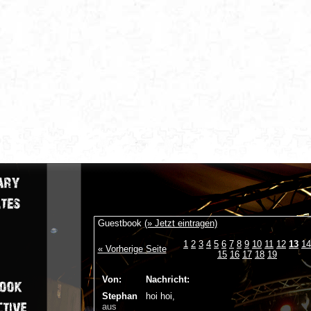
Guestbook
(» Jetzt eintragen)
1
2
3
4
5
6
7
8
9
10
11
12
13
14
« Vorherige Seite
15
16
17
18
19
Von:
Nachricht:
Stephan
hoi hoi,
aus