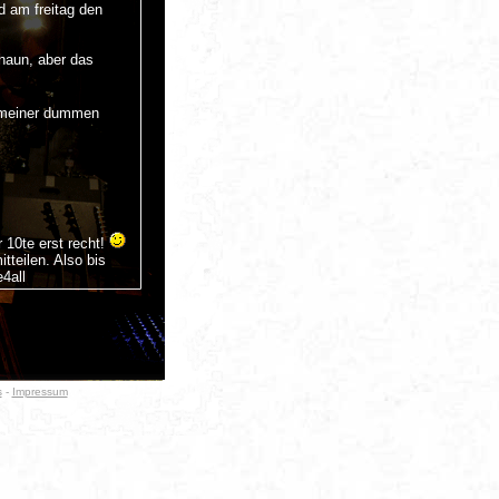
nd am freitag den
haun, aber das
r meiner dummen
 10te erst recht!
teilen. Also bis
4all
zeit mit den scheiß
jugendfrei
t knock me out und
s
-
Impressum
euen wenn ihr euch
Überlegung wert
!