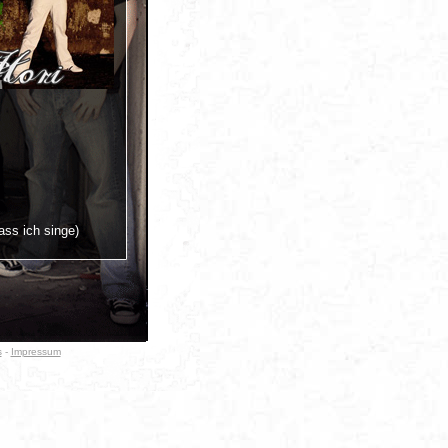
ass ich singe)
s
-
Impressum