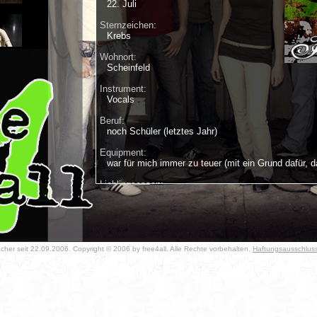
22. Juli
Sternzeichen:
Krebs
Wohnort:
Scheinfeld
Instrument:
Vocals
Beruf:
noch Schüler (letztes Jahr)
Equipment:
war für mich immer zu teuer (mit ein Grund dafür, d
Lieblingsessen:
alles was ungesund is
Lieblingsgetränk:
Bier
Lieblingsfilm/serie:
her seit 22.09.2006. Copyright © 2006 by free4all. Alle Rechte vorbehalten.
Haftungsausschlus
LOST; Simpsons; Ditsche; uvm.
Lieblingsbuch:
Illuminati
Lieblingslied oder CD: