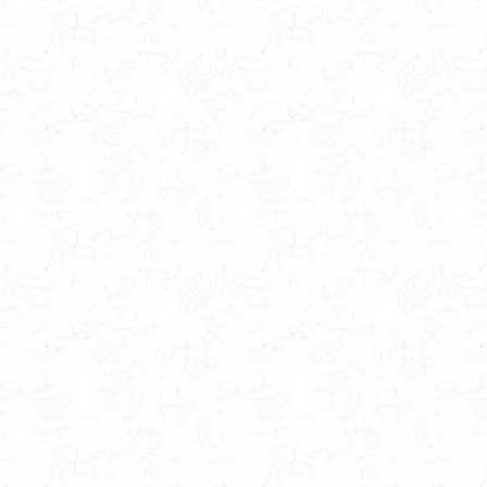
Mach
Geld:
Leide
Sex:
Das 
Fraue
Räts
Droge
Alkoh
Politik:
...
mein H
ROCK
Funkti
dana
Aktivi
....
wenn i
würd