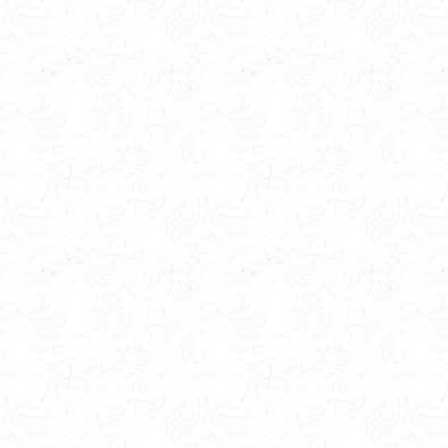
müss
wenn i
ab i