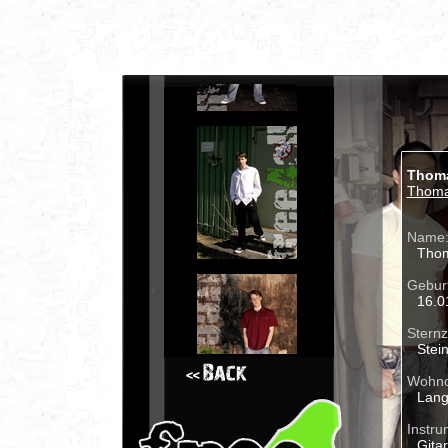
Thom
Thomas
Name
Thom
Geburt
16.0
Sternz
Stei
Wohno
Lang
Instru
Gitar