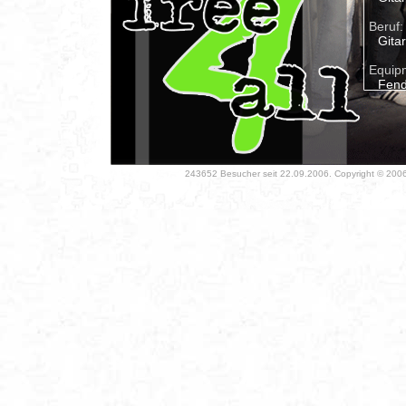
Beruf:
Gita
Equip
Fend
Liebli
Bier
Lieblin
fast
243652 Besucher seit 22.09.2006. Copyright © 2006 
Liebli
The 
Liebli
Pant
Hobby
Musi
3 Ding
Gita
mir s
Was fä
Musik: